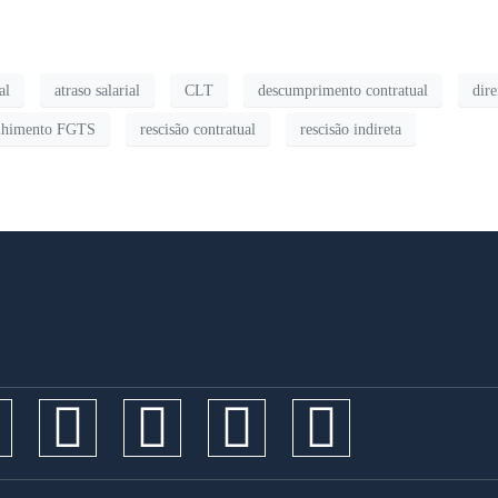
al
atraso salarial
CLT
descumprimento contratual
dire
olhimento FGTS
rescisão contratual
rescisão indireta