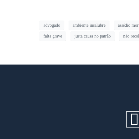
advogado
ambiente insalubre
assédio mor
falta grave
justa causa no patrão
não rec