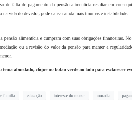
so de falta de pagamento da pensão alimentícia resultar em consequ
o na vida do devedor, pode causar ainda mais traumas e instabilidade.
da pensão alimentícia e cumpram com suas obrigações financeiras. No
 mediação ou a revisão do valor da pensão para manter a regularidade
 menor.
 o tema abordado, clique no botão verde ao lado para esclarecer ev
de família
educação
interesse do menor
moradia
pagam