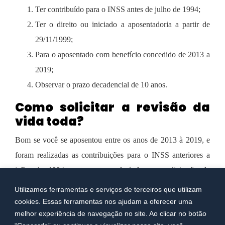
Ter contribuído para o INSS antes de julho de 1994;
Ter o direito ou iniciado a aposentadoria a partir de
29/11/1999;
Para o aposentado com benefício concedido de 2013 a
2019;
Observar o prazo decadencial de 10 anos.
Como solicitar a revisão da
vida toda?
Bom se você se aposentou entre os anos de 2013 à 2019, e
foram realizadas as contribuições para o INSS anteriores a
julho de 1994, certamente poderá fazer a solicitação da
revisão da vida toda para a Justiça Federal, uma vez que já
Utilizamos ferramentas e serviços de terceiros que utilizam
temos a decisão favorável do STF.
cookies. Essas ferramentas nos ajudam a oferecer uma
melhor experiência de navegação no site. Ao clicar no botão
Com isso, o
aposentado ou pensionista pode requerer a